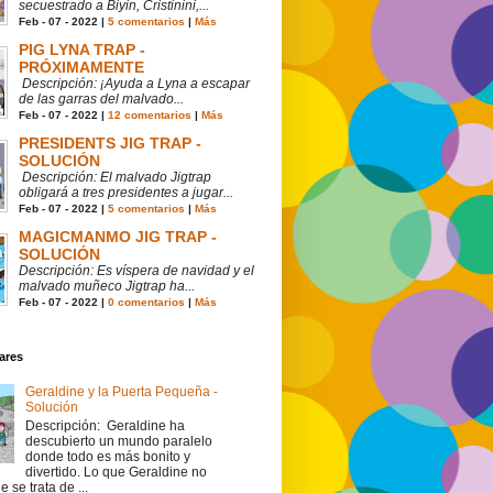
secuestrado a Biyin, Cristinini,...
Feb - 07 - 2022 |
5 comentarios
|
Más
PIG LYNA TRAP -
PRÓXIMAMENTE
Descripción: ¡Ayuda a Lyna a escapar
de las garras del malvado...
Feb - 07 - 2022 |
12 comentarios
|
Más
PRESIDENTS JIG TRAP -
SOLUCIÓN
Descripción: El malvado Jigtrap
obligará a tres presidentes a jugar...
Feb - 07 - 2022 |
5 comentarios
|
Más
MAGICMANMO JIG TRAP -
SOLUCIÓN
Descripción: Es víspera de navidad y el
malvado muñeco Jigtrap ha...
Feb - 07 - 2022 |
0 comentarios
|
Más
ares
Geraldine y la Puerta Pequeña -
Solución
Descripción: Geraldine ha
descubierto un mundo paralelo
donde todo es más bonito y
divertido. Lo que Geraldine no
 se trata de ...