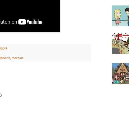
lloween
,
mazniac
o