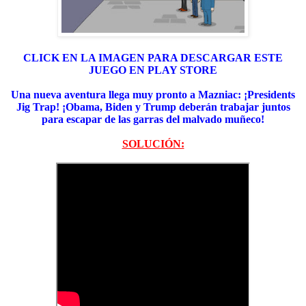
CLICK EN LA IMAGEN PARA DESCARGAR ESTE
JUEGO EN PLAY STORE
Una nueva aventura llega muy pronto a Mazniac: ¡Presidents
Jig Trap! ¡Obama, Biden y Trump deberán trabajar juntos
para escapar de las garras del malvado muñeco!
SOLUCIÓN: